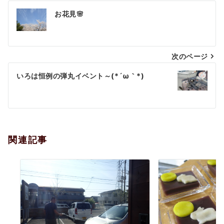
投
お花見🌸
稿
ナ
次のページ
ビ
ゲ
いろは恒例の弾丸イベント～(*´ω｀*)
ー
シ
ョ
関連記事
ン