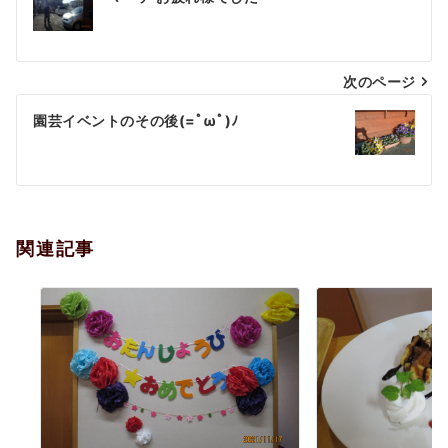
稿
ナ
次のページ
ビ
ゲ
園芸イベントのその後(=ﾟωﾟ)ﾉ
ー
シ
ョ
関連記事
ン