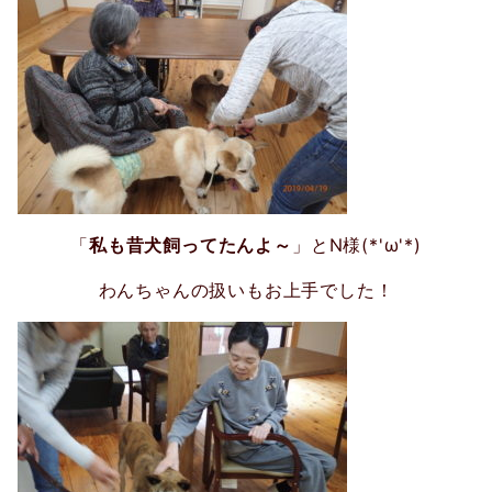
「
私も昔犬飼ってたんよ～
」とN様(*'ω'*)
わんちゃんの扱いもお上手でした！