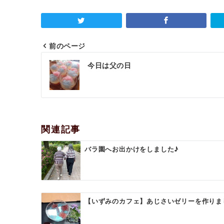
前のページ
投
今日は父の日
稿
ナ
ビ
ゲ
関連記事
ー
バラ園へお出かけをしました♪
シ
ョ
ン
【いずみのカフェ】あじさいゼリーを作りま