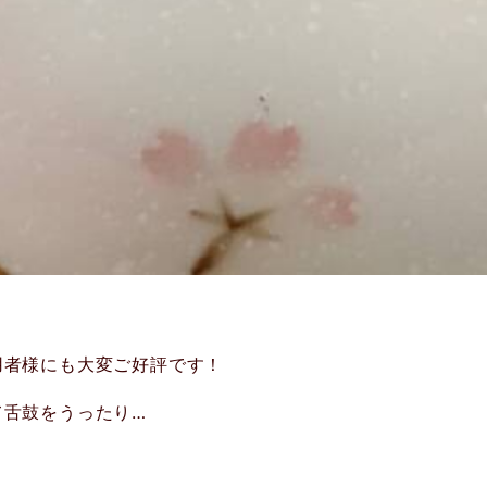
用者様にも大変ご好評です！
て舌鼓をうったり…