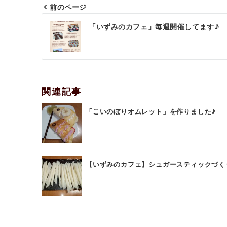
前のページ
投
「いずみのカフェ」毎週開催してます♪
稿
ナ
ビ
ゲ
関連記事
ー
「こいのぼりオムレット」を作りました♪
シ
ョ
ン
【いずみのカフェ】シュガースティックづく