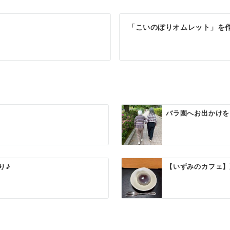
「こいのぼりオムレット」を
バラ園へお出かけを
り♪
【いずみのカフェ】