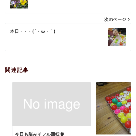
稿
ナ
次のページ
ビ
ゲ
本日・・・(´・ω・｀)
ー
シ
ョ
関連記事
ン
今日も脳みそフル回転🧠