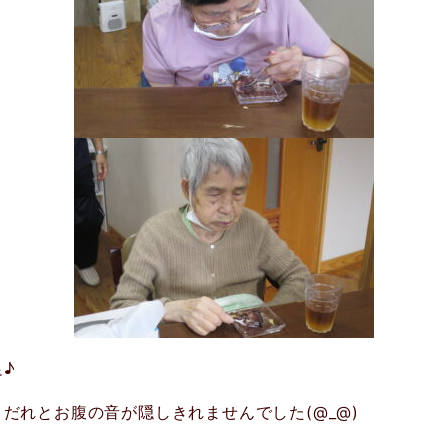
♪
だれとお腹の音が隠しきれませんでした(@_@)