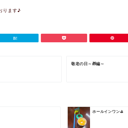
おります♪
敬老の日～🎁編～
ホールインワン⛳