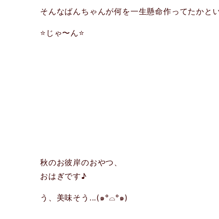
そんなばんちゃんが何を一生懸命作ってたかという
⭐️じゃ〜ん⭐️
秋のお彼岸のおやつ、
おはぎです♪
う、美味そう...(๑°⌓°๑)