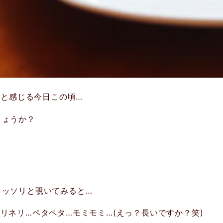
」と感じる今日この頃…
しょうか？
.
コッソリと覗いてみると…
リネリ…ペタペタ…モミモミ…(えっ？長いですか？笑)