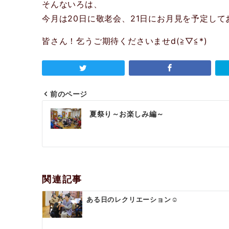
そんないろは、
今月は20日に敬老会、21日にお月見を予定して
皆さん！乞うご期待くださいませd(≧▽≦*)
前のページ
投
夏祭り～お楽しみ編～
稿
ナ
ビ
ゲ
関連記事
ー
ある日のレクリエーション☺
シ