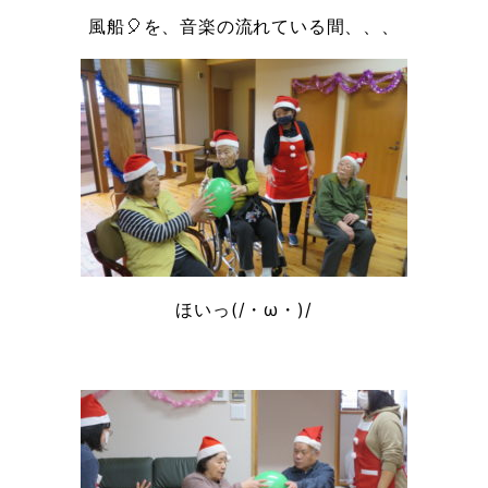
風船🎈を、音楽の流れている間、、、
ほいっ(/・ω・)/