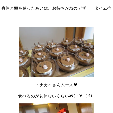
身体と頭を使ったあとは、お待ちかねのデザートタイム🎂
トナカイさんムース♥
食べるのが勿体ないくらいｶﾜ(・∀・)ｲｲ!!