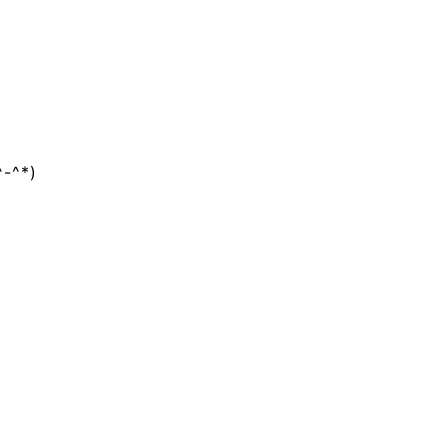
^*)
)