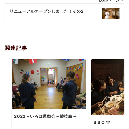
ビ
ゲ
リニューアルオープンしました！その2
ー
シ
ョ
関連記事
ン
2022－いろは運動会～競技編～
B B Q ♡