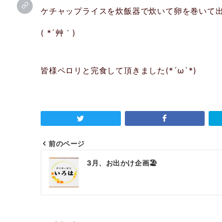
ケチャップライスを炊飯器で炊いて卵を巻いて
( *´艸｀)
皆様ペロリと完食して頂きました(*´ω`*)
前のページ
投
3月、お出かけ企画🏖️
稿
ナ
ビ