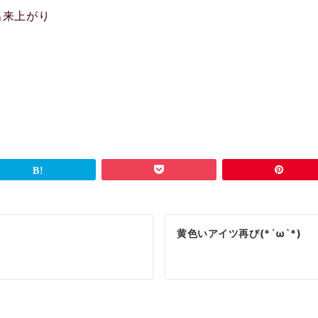
出来上がり
黄色いアイツ再び(*´ω`*)