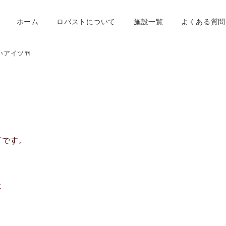
ホーム
ロバストについて
施設一覧
よくある質問
いアイツ🍴
言です。
た
✨