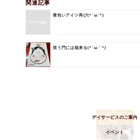
ゲ
関連記事
ー
黄色いアイツ再び(*´ω`*)
シ
ョ
ン
笑う門には福来る(*´ω｀*)
デイサービスのご案内
イベント