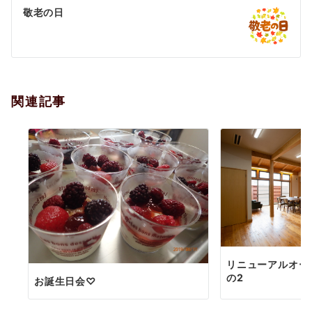
ゲ
敬老の日
ー
シ
ョ
関連記事
ン
リニューアルオー
の2
お誕生日会♡