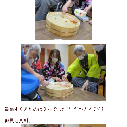
最高すくえたのは９匹でした(*´꒳`*ﾉﾉﾞﾊﾟﾁﾊﾟﾁ
職員も真剣。