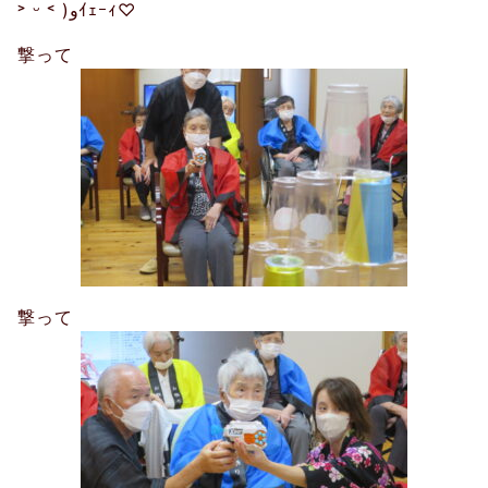
˃
ᵕ
˂
)
و
ｲｪｰｨ
♡
撃って
撃って