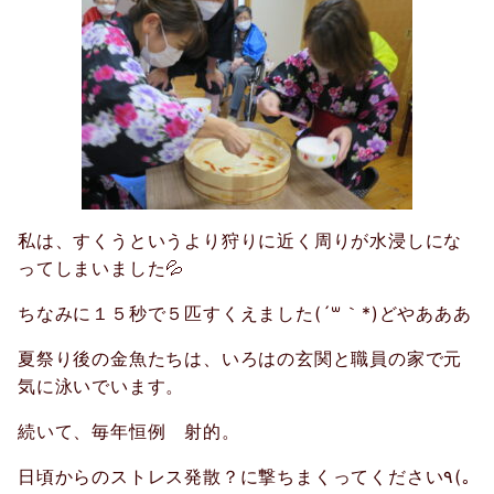
私は、すくうというより狩りに近く周りが水浸しにな
ってしまいました💦
ちなみに１５秒で５匹すくえました(´꒳｀*)どやあああ
夏祭り後の金魚たちは、いろはの玄関と職員の家で元
気に泳いでいます。
続いて、毎年恒例 射的。
日頃からのストレス発散？に撃ちまくってください
٩
(
｡