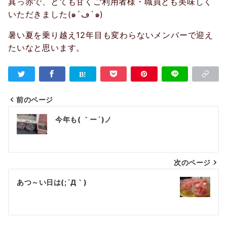
真っ赤で、とても甘くご利用者様・職員とも美味しく
いただきました(๑´ڡ`๑)
暑い夏を乗り越え12年目も変わらないメンバーで迎え
たいなと思います。
前のページ
投
今年も( ｀ー´)ノ
稿
ナ
次のページ
ビ
ゲ
あつ～い日は(;´Д｀)
ー
シ