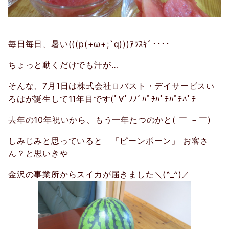
毎日毎日、暑い(((p(+ω+;`q)))ｱﾂｽｷﾞ････
ちょっと動くだけでも汗が…
そんな、7月1日は株式会社ロバスト・デイサービスい
ろはが誕生して11年目です(ﾟ∀ﾟﾉﾉﾞﾊﾟﾁﾊﾟﾁﾊﾟﾁﾊﾟﾁ
去年の10年祝いから、もう一年たつのかと( ￣ －￣)
しみじみと思っていると 「ピーンポーン」 お客さ
ん？と思いきや
金沢の事業所からスイカが届きました＼(^_^)／