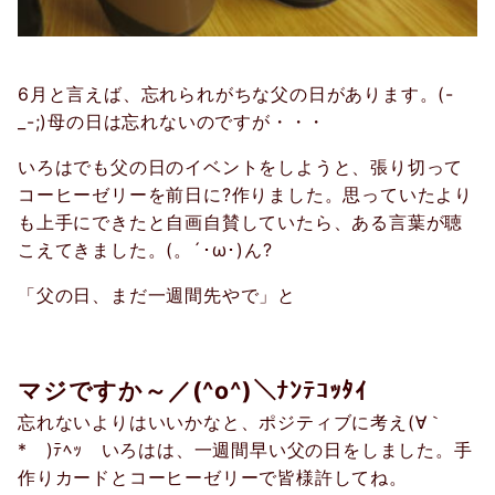
6月と言えば、忘れられがちな父の日があります。(-
_-;)母の日は忘れないのですが・・・
いろはでも父の日のイベントをしようと、張り切って
コーヒーゼリーを前日に?作りました。思っていたより
も上手にできたと自画自賛していたら、ある言葉が聴
こえてきました。(。´･ω･)ん?
「父の日、まだ一週間先やで」と
マジですか～／(^o^)＼ﾅﾝﾃｺｯﾀｲ
忘れないよりはいいかなと、ポジティブに考え(∀｀
*ゞ)ﾃﾍｯ いろはは、一週間早い父の日をしました。手
作りカードとコーヒーゼリーで皆様許してね。