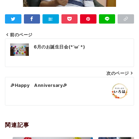
前のページ
投
6月のお誕生日会(*‘ω‘ *)
稿
ナ
次のページ
ビ
ゲ
🎉Happy Anniversary🎉
ー
シ
ョ
関連記事
ン