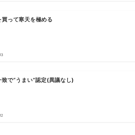
を買って寒天を極める
13
致で“うまい”認定(異議なし)
12