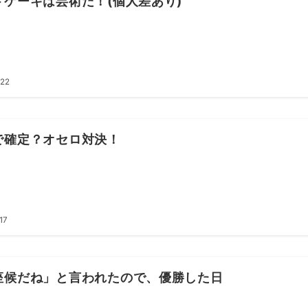
トケーキは芸術だ！(個人差あり)
.22
で確定？オセロ対決！
17
座候だね」と言われたので、優勝した日