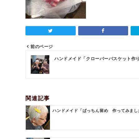
前のページ
投
ハンドメイド「クローバーバスケット作
稿
ナ
ビ
ゲ
関連記事
ー
ハンドメイド「ぱっちん留め 作ってみました
シ
ョ