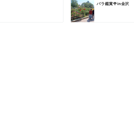
バラ鑑賞🌹in金沢