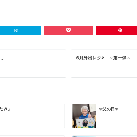
り」
6月外出レク♪ ～第一弾～
🎶」
✨父の日✨