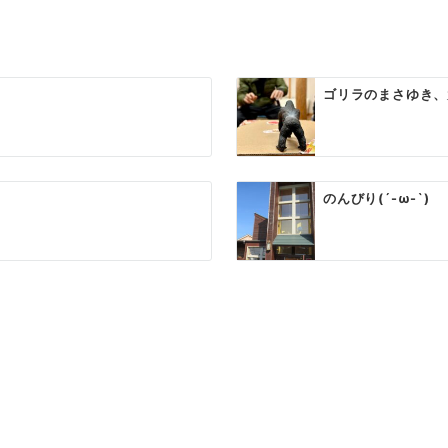
ゴリラのまさゆき、
のんびり(´-ω-`)