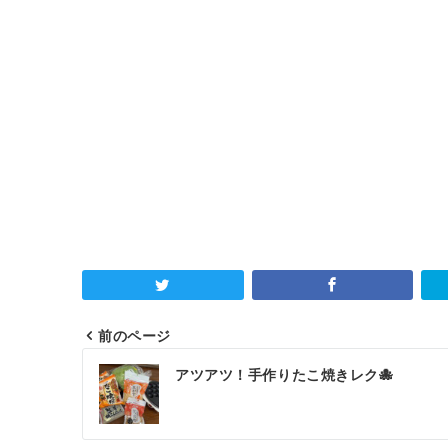
前のページ
投
アツアツ！手作りたこ焼きレク🐙
稿
ナ