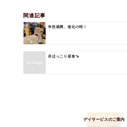
ビ
ゲ
関連記事
ー
🎯投扇興、進化の時！
シ
ョ
ン
🍜ほっこり昼食🍠
デイサービスのご案内