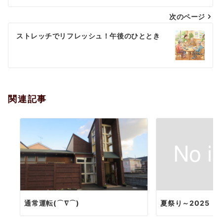
ナ
次のページ
ビ
ゲ
ストレッチでリフレッシュ！午後のひととき
ー
シ
ョ
関連記事
ン
通常運転(⌒∇⌒)
夏祭り～2025（´