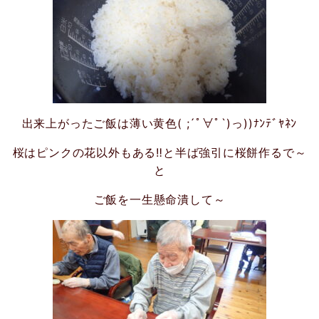
出来上がったご飯は薄い黄色( ;´ﾟ∀ﾟ`)っ))ﾅﾝﾃﾞﾔﾈﾝ
桜はピンクの花以外もある‼と半ば強引に桜餅作るで～
と
ご飯を一生懸命潰して～