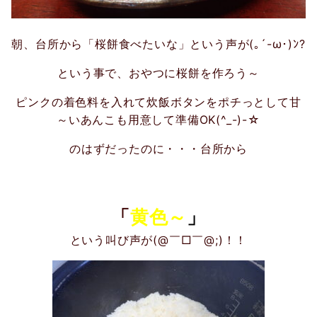
朝、台所から「桜餅食べたいな」という声が(｡´-ω･)ﾝ?
という事で、おやつに桜餅を作ろう～
ピンクの着色料を入れて炊飯ボタンをポチっとして甘
～いあんこも用意して準備OK(^_-)-☆
のはずだったのに・・・台所から
「
黄色～
」
という叫び声が(@￣□￣@;)！！