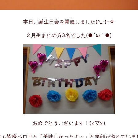
本日、誕生日会を開催しました(^_-)-☆
２月生まれの方3名でした(●´ω｀●)
おめでとうございます！(≧▽≦)
キも皆様ペロリと「美味しかったよ～」と笑顔が溢れていま