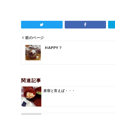
前のページ
投
HAPPY？
稿
ナ
ビ
ゲ
関連記事
ー
原宿と言えば・・・
シ
ョ
ン