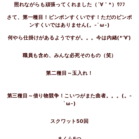
照れながらも頑張ってくれました（´∀｀*）ｳﾌﾌ
さて、第一種目！ピンポンすくいです！ただのピンポ
ンすくいではありません(。-`ω-)
何やら仕掛けがあるようですが。。。今は内緒(*‘∀‘)
職員も含め、みんな必死そのもの（笑）
第二種目～玉入れ！
第三種目～借り物競争！こいつがまた曲者。。。(。-
`ω-)
スクワット50回
まくら5つ