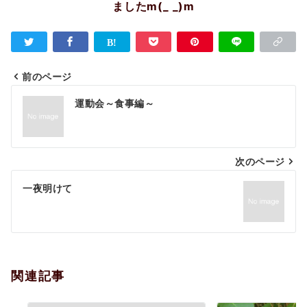
ましたm(_ _)m
前のページ
投
運動会～食事編～
稿
ナ
次のページ
ビ
ゲ
一夜明けて
ー
シ
ョ
関連記事
ン