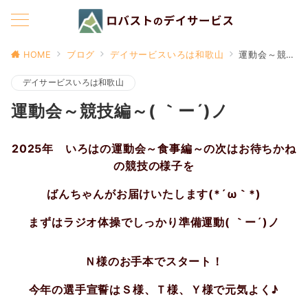
HOME
ブログ
デイサービスいろは和歌山
運動会～競技編～( ｀ー´)ノ
デイサービスいろは和歌山
運動会～競技編～( ｀ー´)ノ
2025年 いろはの運動会～食事編～の次はお待ちかね
の競技の様子を
ばんちゃんがお届けいたします(*´ω｀*)
まずはラジオ体操でしっかり準備運動( ｀ー´)ノ
Ｎ様のお手本でスタート！
今年の選手宣誓はＳ様、Ｔ様、Ｙ様で元気よく♪