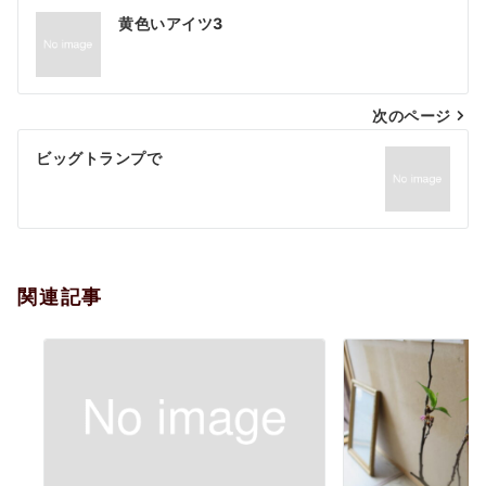
投
黄色いアイツ3
稿
ナ
次のページ
ビ
ゲ
ビッグトランプで
ー
シ
ョ
関連記事
ン