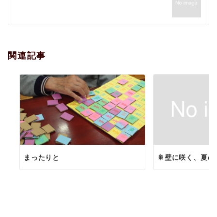
ー
シ
ョ
関連記事
ン
まったりと
🎇壁に咲く、夏の