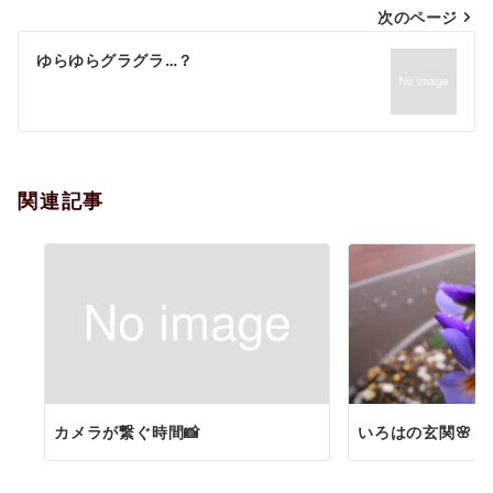
次のページ
ビ
ゲ
ゆらゆらグラグラ…？
ー
シ
ョ
関連記事
ン
カメラが繋ぐ時間📸
いろはの玄関🌸