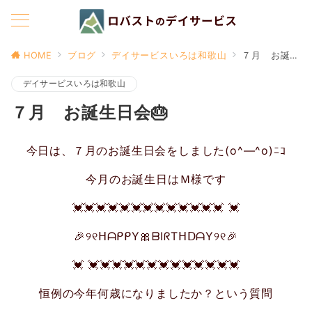
HOME
ブログ
デイサービスいろは和歌山
７月 お誕生日会🎂
デイサービスいろは和歌山
７月 お誕生日会🎂
今日は、７月のお誕生日会をしました(o^―^o)ﾆｺ
今月のお誕生日はＭ様です
💓💓💓💓💓💓💓💓💓💓💓💓💓 💓
🎉୨୧ᕼᗩᑭᑭY🎀ᗷIᖇTᕼᗞᗩY୨୧🎉
💓 💓💓💓💓💓💓💓💓💓💓💓💓💓
恒例の今年何歳になりましたか？という質問