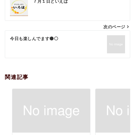
７月１日といえば
稿
ナ
次のページ
ビ
ゲ
今日も楽しんでます⚫⚪
ー
シ
ョ
関連記事
ン