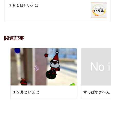
ゲ
７月１日といえば
ー
シ
ョ
関連記事
ン
１２月といえば
すっぱすぎへん、