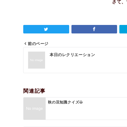
さて、
前のページ
投
本日のレクリエーション
稿
ナ
ビ
ゲ
関連記事
ー
秋の豆知識クイズ🌰
シ
ョ