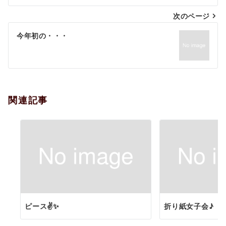
ナ
次のページ
ビ
ゲ
今年初の・・・
ー
シ
ョ
関連記事
ン
ピース✌✨
折り紙女子会♪