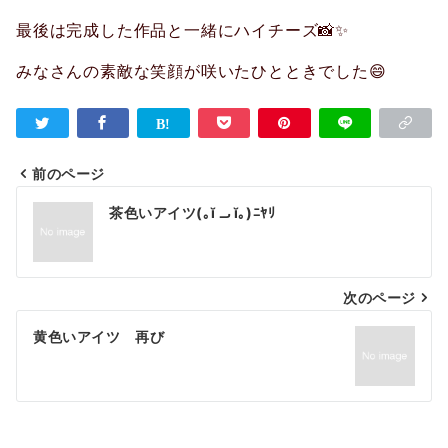
最後は完成した作品と一緒にハイチーズ📸✨
みなさんの素敵な笑顔が咲いたひとときでした😄
前のページ
投
茶色いアイツ(｡ĭ ᎕ ĭ｡)ﾆﾔﾘ
稿
ナ
次のページ
ビ
ゲ
黄色いアイツ 再び
ー
シ
ョ