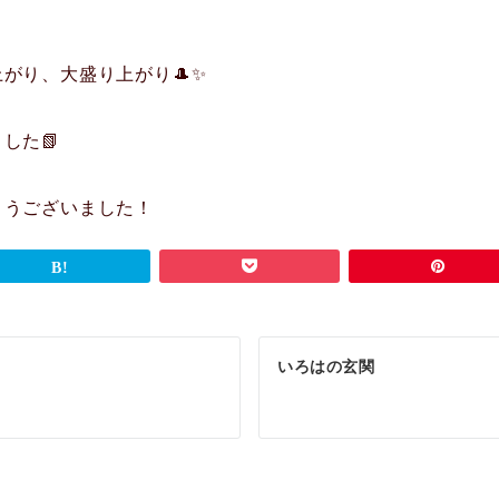
がり、大盛り上がり🎩✨
した📗
とうございました！
いろはの玄関