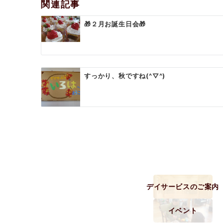
ゲ
関連記事
ー
🎁２月お誕生日会🎁
シ
ョ
ン
すっかり、秋ですね(^▽^)
デイサービスのご案内
イベント