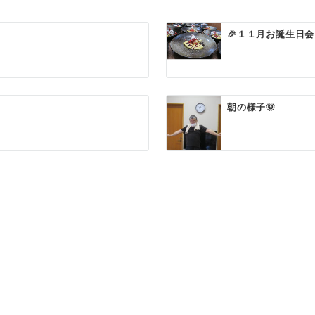
🎉１１月お誕生日会
朝の様子🌞