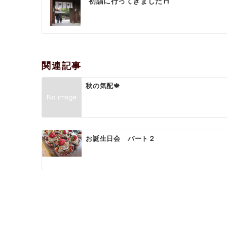
初詣に行ってきました⛩️
稿
ナ
ビ
ゲ
関連記事
ー
秋の気配🍁
シ
ョ
ン
お誕生日会 パート２