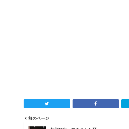
前のページ
投