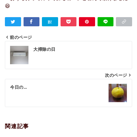
😆
前のページ
投
大掃除の日
稿
ナ
次のページ
ビ
ゲ
今日の…
ー
シ
ョ
関連記事
ン