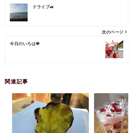
投
ドライブ🚙
稿
ナ
次のページ
ビ
ゲ
今日のいろは🍁
ー
シ
ョ
関連記事
ン