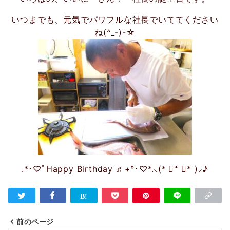
いつまでも、元気でパワフルな社長でいててください
ね(^_-)-☆
.*･♡ﾟHappy Birthday ♬+°･♡*.⸜(* ॑꒳ ॑* )⸝♪
前のページ