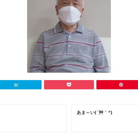
あま～い(´艸｀*)