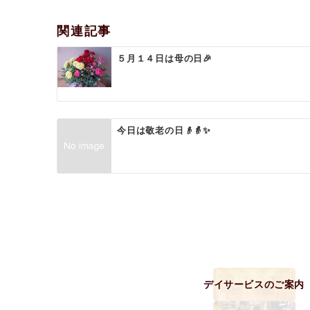
ビ
ゲ
関連記事
ー
５月１４日は母の日🎉
シ
ョ
ン
今日は敬老の日👴👵✨
デイサービスのご案内