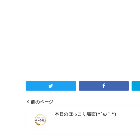
前のページ
投
本日のほっこり場面(*´ω｀*)
稿
ナ