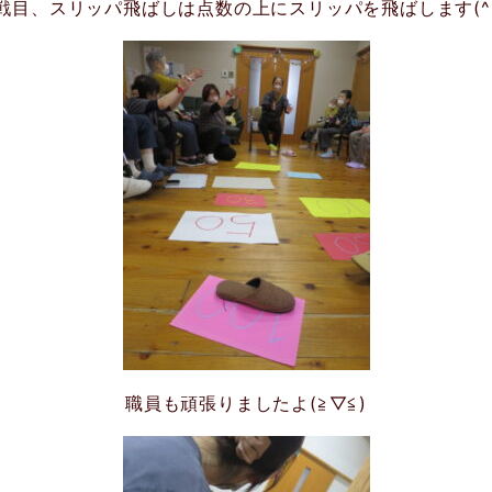
戦目、スリッパ飛ばしは点数の上にスリッパを飛ばします(^-
職員も頑張りましたよ(≧▽≦)