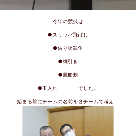
今年の競技は
●スリッパ飛ばし
●借り物競争
●綱引き
●風船割
●玉入れ でした。
始まる前にチームの名前を各チームで考え、