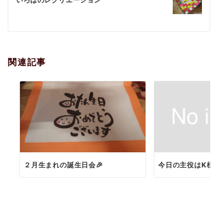
ゲ
ー
シ
ョ
関連記事
ン
２月生まれの誕生日会🎉
今日の主役はK様