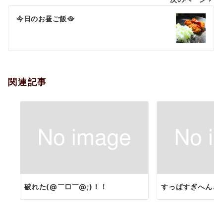
ビ
ゲ
今日のお昼ご飯🥘
ー
シ
ョ
関連記事
ン
破れた(@￣□￣@;)！！
すっぱすぎへん、