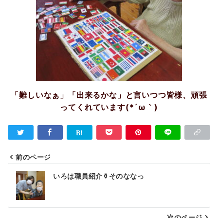
「難しいなぁ」「出来るかな」と言いつつ皆様、頑張
ってくれています(*´ω｀)
前のページ
投
いろは職員紹介⚱️そのななっ
稿
ナ
次のページ