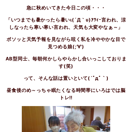
急に秋めいてきた今日この頃・・・
「いつまでも暑かったら暑いι(´Д｀υ)ｱﾂｨｰ言われ、涼
しなったら寒い寒い言われ、天気も大変やなぁ～」
ボソッと天気予報を見ながら呟く私を冷ややかな目で
見つめる娘(;'∀')
AB型同士、毎朝何かしらやらかし合いっこしておりま
す(笑)
って、そんな話は置いといて(´ﾟдﾟ｀)
昼食後のめ～っちゃ眠たくなる時間帯にいろはでは脳
トレ‼