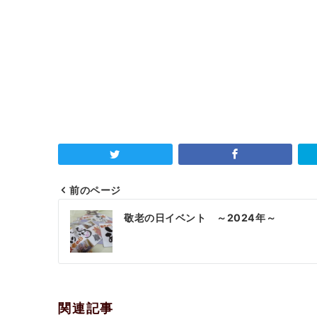
前のページ
投
敬老の日イベント ～2024年～
稿
ナ
ビ
ゲ
関連記事