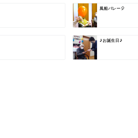
風船バレー🎈
♪お誕生日♪