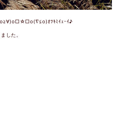
o□☆□o(∇≦o)ｵﾂｷﾐｲｪｰｲ♪
きました。