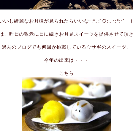
麗なお月様が見られたらいいな･:*｡:ﾟ○:.｡･:*:･ﾟ (o≧∀)
は、昨日の敬老に日に続きお月見スイーツを提供させて頂
過去のブログでも何回か挑戦しているウサギのスイーツ。
今年の出来は・・・
こちら