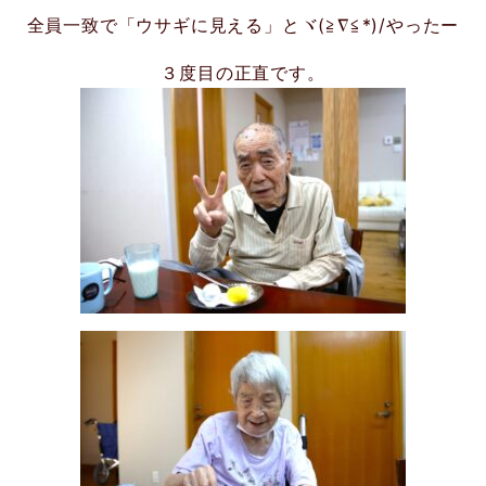
全員一致で「ウサギに見える」とヾ(≧∇≦*)/やったー
３度目の正直です。