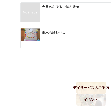
ー
今日のおひるごはん🌸🍣
シ
ョ
ン
雨水も終わり…
デイサービスのご案内
イベント