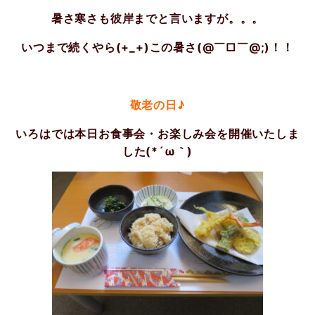
暑さ寒さも彼岸までと言いますが。。。
いつまで続くやら(+_+)この暑さ(@￣□￣@;)！！
敬老の日♪
いろはでは本日お食事会・お楽しみ会を開催いたしま
した(*´ω｀)