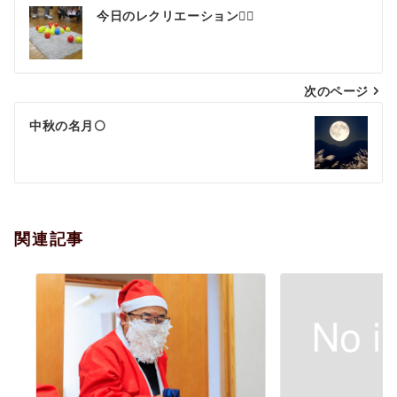
投
今日のレクリエーション🤾‍♂️
稿
ナ
次のページ
ビ
ゲ
中秋の名月🌕
ー
シ
ョ
関連記事
ン